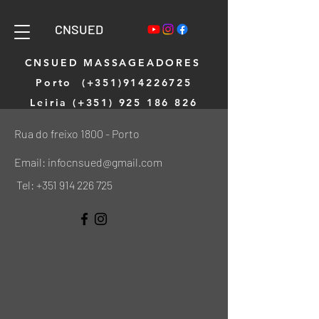
CNSUED
CNSUED MASSAGEADORES
Porto (+351)914226725
Leiria (+351)
925 186 826
Rua do freixo 1800 - Porto
Email:
infocnsued@gmail.com
Tel:
+351 914 226 725