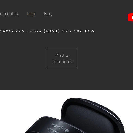
oimentos
Loja
Blog
914226725
Leiria (+351) 925 186 826
Mostrar
anteriores