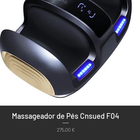
Visualização rápida
Massageador de Pés Cnsued F04
Preço
275,00 €